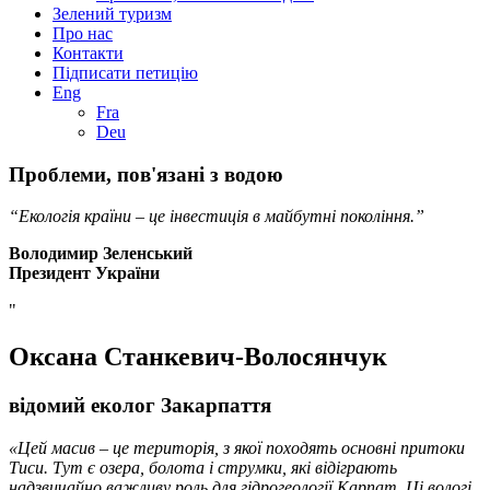
Зелений туризм
Про нас
Контакти
Підписати петицію
Eng
Fra
Deu
Проблеми, пов'язані з
водою
“Екологія країни – це інвестиція в майбутні покоління.”
Володимир Зеленський
Президент України
"
Оксана Станкевич-Волосянчук
відомий еколог Закарпаття
«Цей масив – це територія, з якої походять основні притоки
Тиси. Тут є озера, болота і струмки, які відіграють
надзвичайно важливу роль для гідрогеології Карпат. Ці вологі