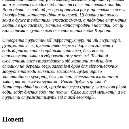
зони живляться водою від танення снігів та сильних опадів.
Вони діють як водний резерв протягом року, що сильно знижує
ймовірність катастрофічних повеней. Ці долини та вологі
зони є дуже тендітними екосистемами, а надмірне втручання
людини в цю систему матиме катастрофічні наслідки. Усі ці
екосистеми є суттєвими для ендемічних видів Карпат.
Створення туристичної інфраструктури на цій території,
руйнування лісів, будівництво мережі доріг та готелів з
водозбірними каналізаційними каналами, безумовно,
спровокують зміни в гідрологічному режимі. Тендітні
екосистеми вже страждають від хаотичних місць для
стоянки на берегах озер, заготівлі дров для відпочиваючих,
забруднення води миючими засобами. Будівництво
масштабного курорту, безсумнівно, збільшить кліматичні
зміни, які ми вже відчуваємо. Якими будуть ці зміни?
Катастрофічні повені, ерозія та зсуви ґрунту, зниження рівня
води, забруднення води та посухи. Саме місцеві мешканці, а не
туристи страждатимуть від такої еволюції».
Повені