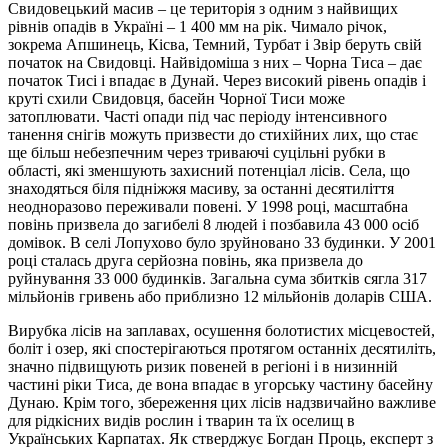
Свидовецький масив – це територія з одним з найвищих
рівнів опадів в Україні – 1 400 мм на рік. Чимало річок,
зокрема Апшинець, Кісва, Темний, Турбат і Звір беруть свій
початок на Свидовці. Найвідоміша з них – Чорна Тиса – дає
початок Тисі і впадає в Дунай. Через високий рівень опадів і
круті схили Свидовця, басейн Чорної Тиси може
затоплювати. Часті опади під час періоду інтенсивного
танення снігів можуть призвести до стихійних лих, що стає
ще більш небезпечним через триваючі суцільні рубки в
області, які зменшують захисний потенціал лісів. Села, що
знаходяться біля підніжжя масиву, за останні десятиліття
неодноразово переживали повені. У 1998 році, масштабна
повінь призвела до загибелі 8 людей і позбавила 43 000 осіб
домівок. В селі Лопухово було зруйновано 33 будинки. У 2001
році сталась друга серйозна повінь, яка призвела до
руйнування 33 000 будинків. Загальна сума збитків сягла 317
мільйонів гривень або приблизно 12 мільйонів доларів США.
Вирубка лісів на заплавах, осушення болотистих місцевостей,
боліт і озер, які спостерігаються протягом останніх десятиліть,
значно підвищують ризик повеней в регіоні і в низинній
частині ріки Тиса, де вона впадає в угорську частину басейну
Дунаю. Крім того, збереження цих лісів надзвичайно важливе
для рідкісних видів рослин і тварин та їх оселищ в
Українських Карпатах. Як стверджує Богдан Проць, експерт з