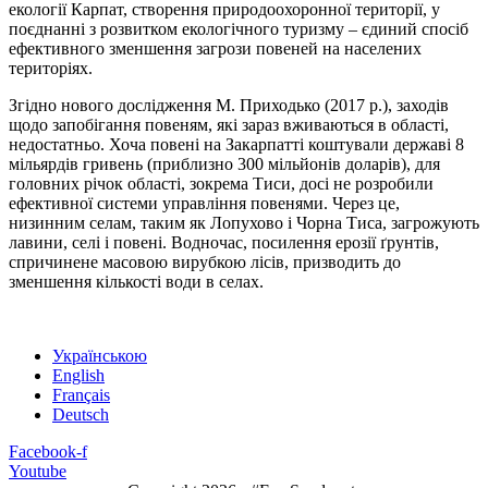
екології Карпат, створення природоохоронної території, у
поєднанні з розвитком екологічного туризму – єдиний спосіб
ефективного зменшення загрози повеней на населених
територіях.
Згідно нового дослідження М. Приходько (2017 р.), заходів
щодо запобігання повеням, які зараз вживаються в області,
недостатньо. Хоча повені на Закарпатті коштували державі 8
мільярдів гривень (приблизно 300 мільйонів доларів), для
головних річок області, зокрема Тиси, досі не розробили
ефективної системи управління повенями. Через це,
низинним селам, таким як Лопухово і Чорна Тиса, загрожують
лавини, селі і повені. Водночас, посилення ерозії ґрунтів,
спричинене масовою вирубкою лісів, призводить до
зменшення кількості води в селах.
Українською
English
Français
Deutsch
Facebook-f
Youtube