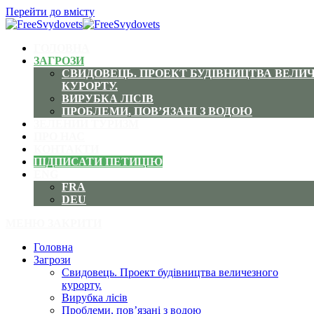
Перейти до вмісту
ГОЛОВНА
ЗАГРОЗИ
СВИДОВЕЦЬ. ПРОЕКТ БУДІВНИЦТВА ВЕЛИ
КУРОРТУ.
ВИРУБКА ЛІСІВ
ПРОБЛЕМИ, ПОВ’ЯЗАНІ З ВОДОЮ
ЗЕЛЕНИЙ ТУРИЗМ
ПРО НАС
КОНТАКТИ
ПІДПИСАТИ ПЕТИЦІЮ
ENG
FRA
DEU
МЕНЮ
ЗАКРИТИ
Головна
Загрози
Свидовець. Проект будівництва величезного
курорту.
Вирубка лісів
Проблеми, пов’язані з водою